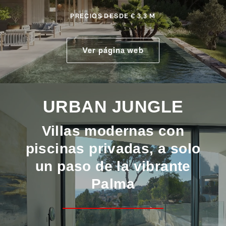
PRECIOS DESDE € 3,3 M
Ver página web
URBAN JUNGLE
Villas modernas con
piscinas privadas, a solo
un paso de la vibrante
Palma