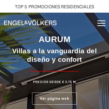
TOP 5 PROMOCIONES RESIDENCIALES
Skip
to
To
the
Me
main
AURUM
content.
Villas a la vanguardia del
diseño y confort
PRECIOS DESDE € 2,75 M
Ver página web